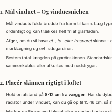
1. Mål vinduet – Og vinduesnichen
Mål vinduets fulde bredde fra karm til karm. Læg typ
ordentligt og kan trækkes helt fri af glasfladen.
Afgør, om du vil have
ét-, to- eller tresporet
skinne – 
mørklægning og evt. sidegardiner.
Bestem total­-længden på gardinskinnen. Standard­ski
sammenkobles eller afkortes med nedstryger.
2. Placér skinnen rigtigt i loftet
Hold en afstand på
8-12 cm fra væggen
. Har du dyb
radiator under vinduet, kan du gå op til 15-18 cm, så sto
Marker midtlinjen med blyant eller – endnu bedre – sl