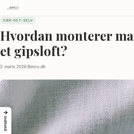
GØR-DET-SELV
Hvordan monterer man
et gipsloft?
3. marts 2026
·
Bimco.dk
→
Indhold