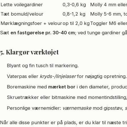
Lette voilegardiner
0,3-0,6 kg
Molly 4 mm elle
Tæt bomuld/velour
0,8-1,2 kg
Molly 5-6 mm, t
Mørklægningsfoer + velour
op til 2,0 kg
Toggler M6 eller
Sæt
en fastgørelse pr. 30-40 cm
; ved tunge gardiner gå
5. Klargør værktøjet
Blyant og fin tusch til markering.
Vaterpas eller
kryds-/linjelaser
for nøjagtig opretning.
Boremaskine med
mærket bor
i den diameter, produce
Skruetrækker eller bit­maskine med moment­indstillin
Personlige værnemidler:
værnemaske
mod gipsstøv,
s
Når alle disse punkter er på plads, er du klar til næste 