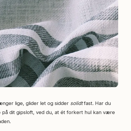
ger lige, glider let og sidder
solidt
fast. Har du
på dit gipsloft, ved du, at ét forkert hul kan være
aden.