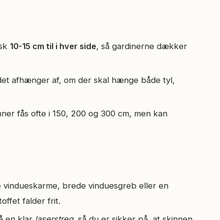
isk
10-15 cm til i hver side
, så gardinerne dækker
det afhænger af, om der skal hænge både tyl,
nner fås ofte i 150, 200 og 300 cm, men kan
e vindueskarme, brede vinduesgreb eller en
ffet falder frit.
å en klar
laserstreg
, så du er sikker på, at skinnen