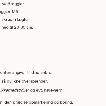
r
små
toggler
oggler M5
 skruer i lægte
 ned til 20-30 cm.
nten angiver til dine ankre.
g, så du ikke overspænder.
ikkerheds­briller
og evt. høreværn.
trin: den præcise opmarkering og boring.