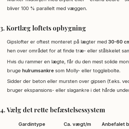
bliver 100 % parallelt med væggen.
3. Kortlæg loftets opbygning
Gipslofter er oftest monteret på lægter med
30-60 cm
hen over området for at finde træ- eller stålskelet sa
Hvis du rammer en lægte, får du den mest solide mont
bruge
hulrumsankre
som Molly- eller togglebolte.
Sidder der beton eller mursten over gipsen (f.eks. ve
bruger ekspansions­- eller slagankre i det hårde under
4. Vælg det rette befæstelsessystem
Gardintype
Ca. vægt/m
Anbefalet 