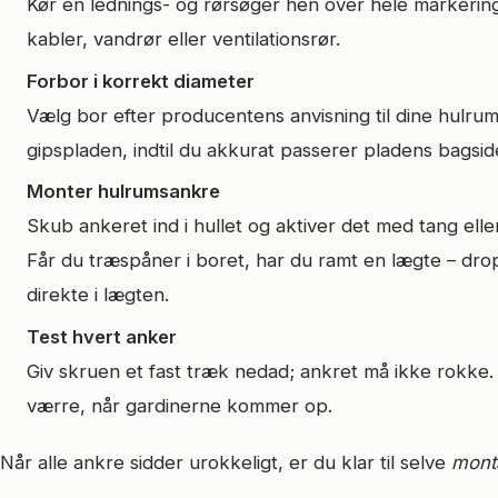
Kør en lednings- og rørsøger hen over hele markerings­
kabler, vandrør eller ventilationsrør.
Forbor i korrekt diameter
Vælg bor efter producentens anvisning til dine hulrums
gipspladen, indtil du akkurat passerer pladens bagsid
Monter hulrumsankre
Skub ankeret ind i hullet og aktiver det med tang eller
Får du træ­spåner i boret, har du ramt en lægte – dr
direkte i lægten.
Test hvert anker
Giv skruen et fast træk nedad; ankret må ikke rokke. 
værre, når gardinerne kommer op.
Når alle ankre sidder urokkeligt, er du klar til selve
mont