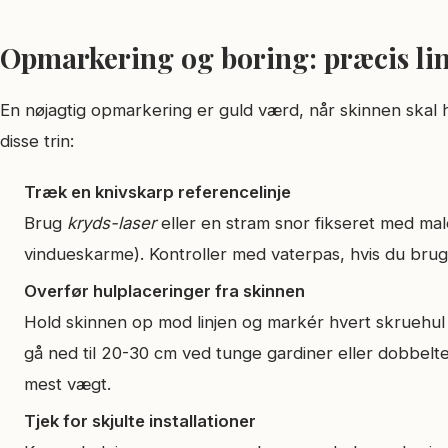
Opmarkering og boring: præcis lin
En nøjagtig opmarkering er guld værd, når skinnen skal hæn
disse trin:
Træk en knivskarp reference­linje
Brug
kryds-laser
eller en stram snor fikseret med ma
vindueskarme). Kontroller med vaterpas, hvis du brug
Overfør hul­­placeringer fra skinnen
Hold skinnen op mod linjen og markér hvert skruehul
gå ned til 20-30 cm ved tunge gardiner eller dobbelt
mest vægt.
Tjek for skjulte installationer