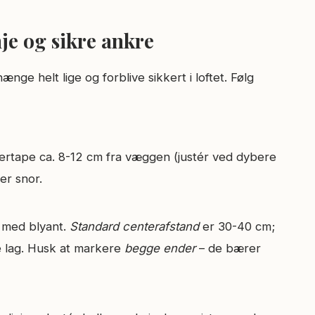
je og sikre ankre
ge helt lige og forblive sikkert i loftet. Følg
lertape ca. 8-12 cm fra væggen (justér ved dybere
er snor.
 med blyant.
Standard centerafstand
er 30-40 cm;
e lag. Husk at markere
begge ender
– de bærer