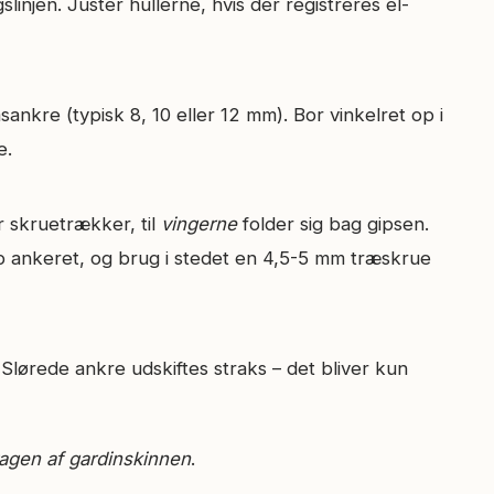
linjen. Justér hullerne, hvis der registreres el-
ankre (typisk 8, 10 eller 12 mm). Bor vinkelret op i
e.
 skrue­trækker, til
vingerne
folder sig bag gipsen.
op ankeret, og brug i stedet en 4,5-5 mm træskrue
Slørede ankre udskiftes straks – det bliver kun
agen af gardinskinnen
.