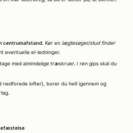
 centrum­afstand
. Kør en
lægtesøger/stud finder
mt eventuelle el-ledninger.
age med almindelige træskruer. I ren gips skal du
d nedforede lofter), borer du helt igennem og
lag.
befæstelse