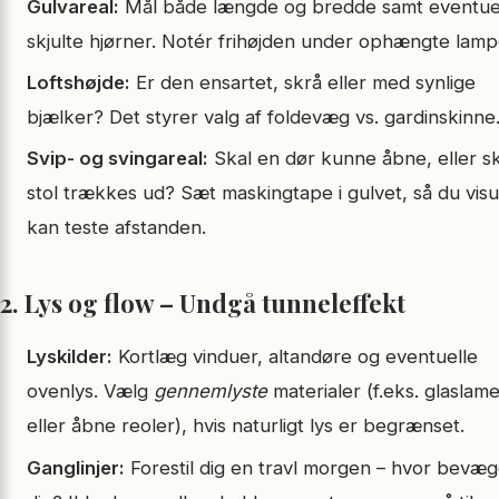
Gulvareal:
Mål både længde og bredde samt eventue
skjulte hjørner. Notér frihøjden under ophængte lamp
Loftshøjde:
Er den ensartet, skrå eller med synlige
bjælker? Det styrer valg af foldevæg vs. gardinskinne
Svip- og svingareal:
Skal en dør kunne åbne, eller s
stol trækkes ud? Sæt maskingtape i gulvet, så du visu
kan teste afstanden.
2. Lys og flow – Undgå tunnel­effekt
Lyskilder:
Kortlæg vinduer, altandøre og eventuelle
ovenlys. Vælg
gennemlyste
materialer (f.eks. glaslame
eller åbne reoler), hvis naturligt lys er begrænset.
Ganglinjer:
Forestil dig en travl morgen – hvor bevæ