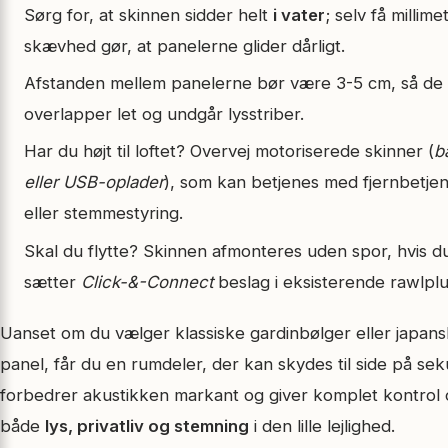
Sørg for, at skinnen sidder helt
i vater
; selv få millime
skævhed gør, at panelerne glider dårligt.
Afstanden mellem panelerne bør være 3-5 cm, så de
overlapper let og undgår lysstriber.
Har du højt til loftet? Overvej motoriserede skinner (
ba
eller USB-oplader
), som kan betjenes med fjernbetjen
eller stemmestyring.
Skal du flytte? Skinnen afmonteres uden spor, hvis d
sætter
Click-&-Connect
beslag i eksisterende rawlplu
Uanset om du vælger klassiske gardinbølger eller japans
panel, får du en rumdeler, der kan skydes til side på se
forbedrer akustikken markant og giver komplet kontrol 
både
lys, privatliv og stemning
i den lille lejlighed.