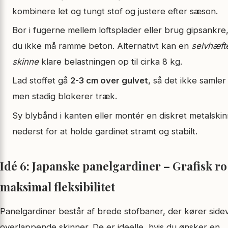
kombinere let og tungt stof og justere efter sæson.
Bor i fugerne mellem loftsplader eller brug gipsankre,
du ikke må ramme beton. Alternativt kan en
selvhæft
skinne
klare belastningen op til cirka 8 kg.
Lad stoffet gå
2-3 cm over gulvet
, så det ikke samler
men stadig blokerer træk.
Sy blybånd i kanten eller montér en diskret metalski
nederst for at holde gardinet stramt og stabilt.
Idé 6: Japanske panelgardiner – Grafisk ro
maksimal fleksibilitet
Panelgardiner består af brede stofbaner, der kører sidev
overlappende skinner. De er ideelle, hvis du ønsker en