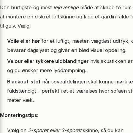
Den hurtigste og mest
lejevenlige
måde at skabe to rum i
at montere en diskret loftskinne og lade et gardin falde fr
til gulv. Vælg:
Voile eller hør
for et luftigt, næsten vægtløst udtryk, 
bevarer dagslyset og giver en blød visuel opdeling.
Velour eller tykkere uldblandinger
hvis akustikken er
og du ønsker mere lyddæmpning.
Blackout-stof
når soveafdelingen skal kunne mørkl
fuldstændigt – perfekt i et ét-værelses hvor sofaen st
meter væk.
Monteringstips:
Vælg en
2-sporet eller 3-sporet
skinne, så du kan