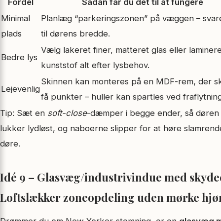
Fordel
Sådan får du det til at fungere
Minimal
Planlæg “parkeringszonen” på væggen – sva
plads
til dørens bredde.
Vælg lakeret finer, matteret glas eller laminer
Bedre lys
kunststof alt efter lysbehov.
Skinnen kan monteres på en MDF-rem, der sk
Lejevenlig
få punkter – huller kan spartles ved fraflytning
Tip: Sæt en
soft-close
-dæmper i begge ender, så døren
lukker lydløst, og naboerne slipper for at høre slamrend
døre.
Idé 9 – Glasvæg/industrivindue med skyde
Loftslækker zoneopdeling uden mørke hjø
Drømmer du om New Yorker-stemning, er en
glasvæg 