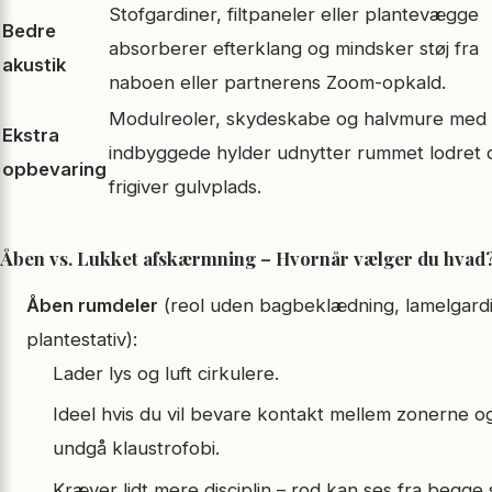
Stofgardiner, filtpaneler eller plantevægge
Bedre
absorberer efterklang og mindsker støj fra
akustik
naboen eller partnerens Zoom-opkald.
Modulreoler, skydeskabe og halvmure med
Ekstra
indbyggede hylder udnytter rummet lodret 
opbevaring
frigiver gulvplads.
Åben vs. Lukket afskærmning – Hvornår vælger du hvad
Åben rumdeler
(reol uden bagbeklædning, lamelgardi
plantestativ):
Lader lys og luft cirkulere.
Ideel hvis du vil bevare kontakt mellem zonerne o
undgå klaustrofobi.
Kræver lidt mere disciplin – rod kan ses fra begge s