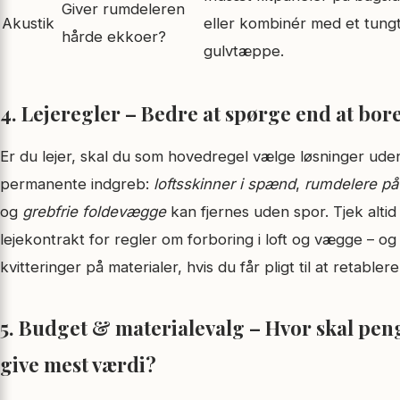
Giver rumdeleren
Akustik
eller kombinér med et tung
hårde ekkoer?
gulvtæppe.
4. Lejeregler – Bedre at spørge end at bor
Er du lejer, skal du som hovedregel vælge løsninger ude
permanente indgreb:
lofts­skinner i spænd
,
rumdelere på 
og
grebfrie foldevægge
kan fjernes uden spor. Tjek altid
lejekontrakt for regler om forboring i loft og vægge – o
kvitteringer på materialer, hvis du får pligt til at retablere
5. Budget & materialevalg – Hvor skal pe
give mest værdi?