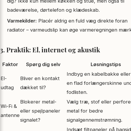
dig? Ikke kun mellem køkken og stue, men også til
badeværelse, dørtelefon og klædeskab.
Varmekilder:
Placér aldrig en fuld væg direkte foran
radiator – varmeudslip kan øge varmeregningen mærk
3. Praktik: El, internet og akustik
Faktor
Spørg dig selv
Løsningstips
Indbyg en kabelbakke eller t
El-
Bliver en kontakt
en flad forlænger­skinne un
udtag
dækket til?
fodlisten.
Blokerer metal-
Vælg træ, stof eller perfore
Wi-Fi &
eller spejlpaneler
metal for bedre
antenne
signalet?
signalgennemstrømning.
Indsæt filtpaneler på bagsi