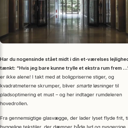
Har du nogensinde stået midt i din et-værelses lejlighe
tænkt: “Hvis jeg bare kunne trylle et ekstra rum frem …
er ikke alene! I takt med at boligpriserne stiger, og
kvadratmeterne skrumper, bliver
smarte
løsninger til
pladsoptimering et must – og her indtager rumdeleren
hovedrollen.
Fra gennemsigtige glasvægge, der lader lyset flyde frit, ti
hyggelige tekstiler, der dæmper både lyd og nysgerrige