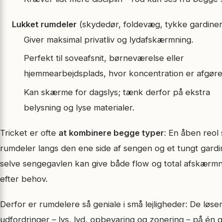
Lukket rumdeler
(skydedør, foldevæg, tykke gardiner
Giver maksimal privatliv og lydafskærmning.
Perfekt til soveafsnit, børneværelse eller
hjemmearbejdsplads, hvor koncentration er afgør
Kan skærme for dagslys; tænk derfor på ekstra
belysning og lyse materialer.
Tricket er ofte
at kombinere begge typer
: En åben reol
rumdeler langs den ene side af sengen og et tungt gardi
selve sengegavlen kan give både flow og total afskærm
efter behov.
Derfor er rumdelere så geniale i små lejligheder: De løser
udfordringer – lys, lyd, opbevaring og zonering – på én 