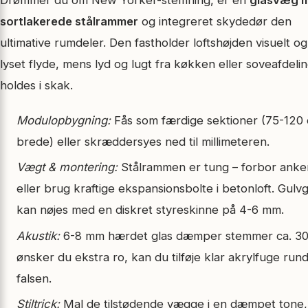
sortlakerede stålrammer
og integreret skydedør den
ultimative rumdeler. Den fastholder loftshøjden visuelt og
lyset flyde, mens lyd og lugt fra køkken eller soveafdeli
holdes i skak.
Modulopbygning:
Fås som færdige sektioner (75-120
brede) eller skræddersyes ned til millimeteren.
Vægt & montering:
Stålrammen er tung – forbor ank
eller brug kraftige ekspansionsbolte i betonloft. Gulv
kan nøjes med en diskret styreskinne på 4-6 mm.
Akustik:
6-8 mm hærdet glas dæmper stemmer ca. 30
ønsker du ekstra ro, kan du tilføje klar akrylfuge rundt
falsen.
Stiltrick:
Mal de tilstødende vægge i en dæmpet tone,