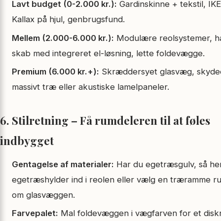
Lavt budget (0-2.000 kr.):
Gardinskinne + tekstil, IK
Kallax på hjul, genbrugs­fund.
Mellem (2.000-6.000 kr.):
Modulære reolsystemer, ha
skab med integreret el-løsning, lette foldevægge.
Premium (6.000 kr.+):
Skræddersyet glasvæg, skyded
massivt træ eller akustiske lamelpaneler.
6. Stilretning – Få rumdeleren til at føles
indbygget
Gentagelse af materialer:
Har du egetræsgulv, så he
egetræs­hylder ind i reolen eller vælg en træramme r
om glasvæggen.
Farvepalet:
Mal foldevæggen i vægfarven for et disk