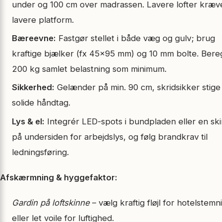
under og 100 cm over madrassen. Lavere lofter kræv
lavere platform.
Bæreevne:
Fastgør stellet i både væg og gulv; brug
kraftige bjælker (fx 45×95 mm) og 10 mm bolte. Bere
200 kg samlet belastning som minimum.
Sikkerhed:
Gelænder på min. 90 cm, skridsikker stige
solide håndtag.
Lys & el:
Integrér LED-spots i bundpladen eller en sk
på undersiden for arbejdslys, og følg brandkrav til
ledningsføring.
Afskærmning & hyggefaktor:
Gardin på loftskinne
– vælg kraftig fløjl for hotelstemn
eller let voile for luftighed.