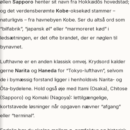
øllen
Sapporo
henter sit navn fra Hokkaidōs hovedstad;
og det verdensberømte
Kobe
-oksekød stammer –
naturligvis – fra havnebyen Kobe. Ser du altså ord som
“bilfabrik”, “japansk øl” eller “marmoreret kød” i
ledsætningen, er det ofte brandet, der er nøglen til
bynavnet.
Lufthavne er en anden klassisk omvej. Krydsord kalder
gerne
Narita
og
Haneda
for “Tokyo-lufthavn”, selvom
de i bymæssig forstand ligger i henholdsvis Narita- og
Ōta-bydelene. Hold også øje med Itami (Osaka), Chitose
(Sapporo) og Komaki (Nagoya): lettilgængelige,
kortstavede løsninger når opgaven nævner “afgang”
eller “terminal”.