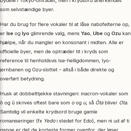
bydele i Tokyo-området, men i krydsord anerkendes
som selvstændige byer.
Har du brug for flere vokaler til at låse nabofelterne op,
er
Ise
og
Iyo
glimrende valg, mens
Yao
,
Ube
og
Ozu
kan
hjælpe, når du mangler en konsonant i midten. Alle er
officielle byer, men de optræder tit i kryds som
reference til henholdsvis Ise-helligdommen, Iyo-
jernbanen og Ozu-slottet – altså i både direkte og
overført betydning.
Husk at dobbelttjekke stavningen: macron-vokaler som
ō og ū skrives oftest bare som
o
og
u
, så
Ōta
bliver
Ota
.
Samtidig vil enkelte krydsord bruge gamle
romaniseringer (fx
Yedo
i stedet for Edo), men ni ud af ti
gange er det de korteste former ovenfor, der løser