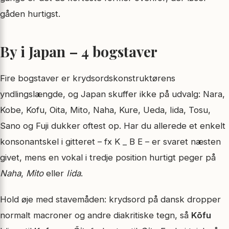
gåden hurtigst.
By i Japan – 4 bogstaver
Fire bogstaver er krydsordskonstruktørens
yndlingslængde, og Japan skuffer ikke på udvalg: Nara,
Kobe, Kofu, Oita, Mito, Naha, Kure, Ueda, Iida, Tosu,
Sano og Fuji dukker oftest op. Har du allerede et enkelt
konsonantskel i gitteret – fx K _ B E – er svaret næsten
givet, mens en vokal i tredje position hurtigt peger på
Naha
,
Mito
eller
Iida
.
Hold øje med stavemåden: krydsord på dansk dropper
normalt macroner og andre diakritiske tegn, så
Kōfu