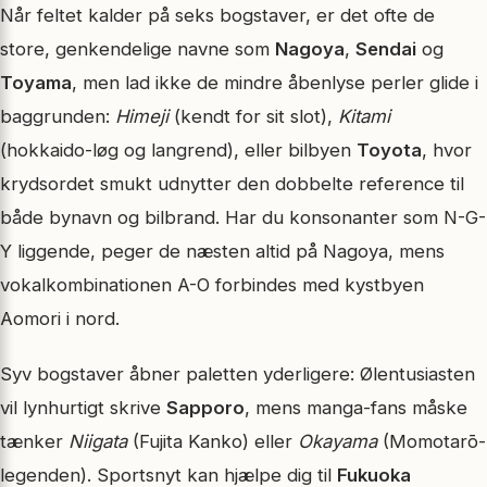
Når feltet kalder på seks bogstaver, er det ofte de
store, genkendelige navne som
Nagoya
,
Sendai
og
Toyama
, men lad ikke de mindre åbenlyse perler glide i
baggrunden:
Himeji
(kendt for sit slot),
Kitami
(hokkaido-løg og langrend), eller bilbyen
Toyota
, hvor
krydsordet smukt udnytter den dobbelte reference til
både bynavn og bilbrand. Har du konsonanter som N-G-
Y liggende, peger de næsten altid på Nagoya, mens
vokalkombinationen A-O forbindes med kystbyen
Aomori i nord.
Syv bogstaver åbner paletten yderligere: Ølentusiasten
vil lynhurtigt skrive
Sapporo
, mens manga-fans måske
tænker
Niigata
(Fujita Kanko) eller
Okayama
(Momotarō-
legenden). Sportsnyt kan hjælpe dig til
Fukuoka