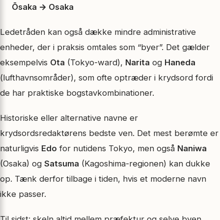
Ōsaka → Osaka
Ledetråden kan også dække mindre administrative
enheder, der i praksis omtales som “byer”. Det gælder
eksempelvis
Ota
(Tokyo-ward),
Narita
og
Haneda
(lufthavnsområder), som ofte optræder i krydsord fordi
de har praktiske bogstavkombinationer.
Historiske eller alternative navne er
krydsordsredaktørens bedste ven. Det mest berømte er
naturligvis
Edo
for nutidens Tokyo, men også
Naniwa
(Osaka) og
Satsuma
(Kagoshima-regionen) kan dukke
op. Tænk derfor tilbage i tiden, hvis et moderne navn
ikke passer.
Til sidst: skeln altid mellem præfektur og selve byen.