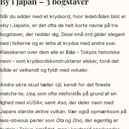
By i Japan – 3 bogstaver
Når du sidder med et krydsord, hvor ledetråden blot er
«by i Japan», er det ofte de helt korte navne på tre
bogstaver, der redder dig. Disse små ord glider elegant
ned i felterne og er lette at krydse med andre svar.
Klassikeren over dem alle er
Edo
– Tokyos historiske
navn – som krydsordskonstruktører elsker, fordi det
både er velkendt og fyldt med vokaler.
Andre sikre skud tæller
Uji
, kendt for det fineste
matcha-te;
Usa
, som ofte misforstås på grund af sin
lighed med «USA»; samt
Aso
, der deler navn med
Japans største aktive vulkan. Vær også opmærksom på
less-obvious perler som
Ota
og
Ono
, der egentlig er