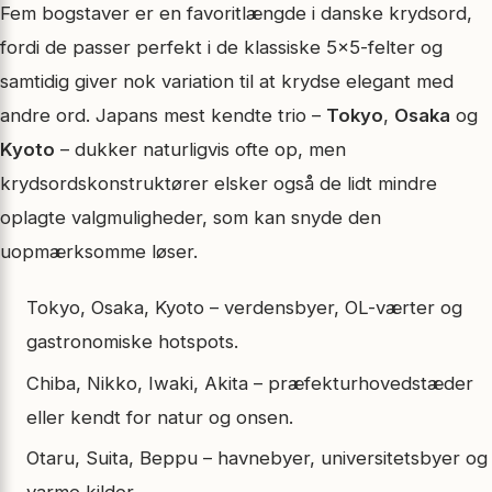
Fem bogstaver er en favorit­længde i danske krydsord,
fordi de passer perfekt i de klassiske 5×5-felter og
samtidig giver nok variation til at krydse elegant med
andre ord. Japans mest kendte trio –
Tokyo
,
Osaka
og
Kyoto
– dukker naturligvis ofte op, men
krydsordskonstruktører elsker også de lidt mindre
oplagte valgmuligheder, som kan snyde den
uopmærksomme løser.
Tokyo, Osaka, Kyoto – verdens­byer, OL-værter og
gastronomiske hotspots.
Chiba, Nikko, Iwaki, Akita – præfektur­hovedstæder
eller kendt for natur og onsen.
Otaru, Suita, Beppu – havnebyer, universitetsbyer og
varme kilder.