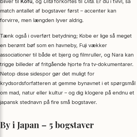
bliver til
Kofu
, og
Ōita
forkortes til
Oita
. Er du i tvivl, så
match antallet af bogstaver først – accenter kan
forvirre, men længden lyver aldrig.
Tænk også i overført betydning; Kobe er lige så meget
en berømt bøf som en havneby, Fuji vækker
associationer til både et bjerg og filmruller, og Nara kan
trigge billeder af fritgående hjorte fra tv-dokumentarer.
Netop disse sidespor gør det muligt for
krydsordsforfatteren at gemme bynavnet i et spørgsmål
om mad, natur eller kultur – og dig klogere på endnu et
japansk stednavn på fire små bogstaver.
By i Japan – 5 bogstaver