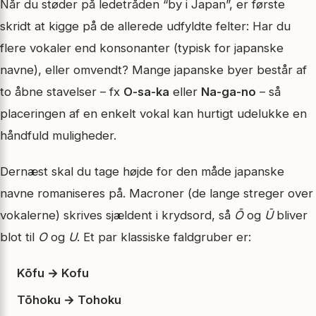
Når du støder på ledetråden “by i Japan”, er første
skridt at kigge på de allerede udfyldte felter: Har du
flere vokaler end konsonanter (typisk for japanske
navne), eller omvendt? Mange japanske byer består af
to åbne stavelser – fx
O-sa-ka
eller
Na-ga-no
– så
placeringen af en enkelt vokal kan hurtigt udelukke en
håndfuld muligheder.
Dernæst skal du tage højde for den måde japanske
navne romaniseres på. Macroner (de lange streger over
vokalerne) skrives sjældent i krydsord, så
Ō
og
Ū
bliver
blot til
O
og
U
. Et par klassiske faldgruber er:
Kōfu → Kofu
Tōhoku → Tohoku