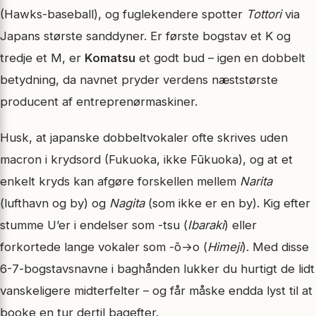
(Hawks-baseball), og fuglekendere spotter
Tottori
via
Japans største sanddyner. Er første bogstav et K og
tredje et M, er
Komatsu
et godt bud – igen en dobbelt
betydning, da navnet pryder verdens næststørste
producent af entreprenørmaskiner.
Husk, at japanske dobbeltvokaler ofte skrives uden
macron i krydsord (Fukuoka, ikke Fūkuoka), og at et
enkelt kryds kan afgøre forskellen mellem
Narita
(lufthavn og by) og
Nagita
(som ikke er en by). Kig efter
stumme U’er i endelser som -tsu (
Ibaraki
) eller
forkortede lange vokaler som -ō→o (
Himeji
). Med disse
6-7-bogstavsnavne i baghånden lukker du hurtigt de lidt
vanskeligere midterfelter – og får måske endda lyst til at
booke en tur dertil bagefter.