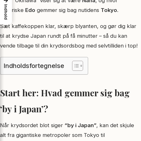
→
hvor “Okinawa” viser sig at være
Naha
, og hvor
Indhold
historiske
Edo
gemmer sig bag nutidens
Tokyo
.
Sæt kaffekoppen klar, skærp blyanten, og gør dig klar
til at krydse Japan rundt på få minutter – så du kan
vende tilbage til din krydsordsbog med selvtilliden i top!
Indholdsfortegnelse
Start her: Hvad gemmer sig bag
‘by i Japan’?
Når krydsordet blot siger
“by i Japan”
, kan det skjule
alt fra gigantiske metropoler som Tokyo til