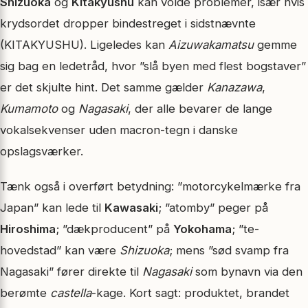
Shizuoka
og
Kitakyushu
kan volde problemer, især hvis
krydsordet dropper bindestreget i sidstnævnte
(KITAKYUSHU). Ligeledes kan
Aizuwakamatsu
gemme
sig bag en ledetråd, hvor ”slå byen med flest bogstaver”
er det skjulte hint. Det samme gælder
Kanazawa
,
Kumamoto
og
Nagasaki
, der alle bevarer de lange
vokal­sekvenser uden macron-tegn i danske
opslagsværker.
Tænk også i overført betydning: ”motorcykelmærke fra
Japan” kan lede til
Kawasaki
; ”atomby” peger på
Hiroshima
; ”dækproducent” på
Yokohama
; ”te-
hovedstad” kan være
Shizuoka
; mens ”sød svamp fra
Nagasaki” fører direkte til
Nagasaki
som bynavn via den
berømte
castella
-kage. Kort sagt: produktet, brandet