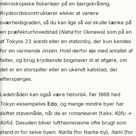
mikroskopiske fiskerlejer på en bjergskråning.
Krydsordskonstruktører elsker at variere
sværhedsgraden, så du kan lige så vel skulle tænke på
en præfekturhovedstad (
Naha
for Okinawa) som på en
af Tokyos 23
wards
eller en stationby, der kun kendes
for sin varmende
onsen
. Hold derfor øje med antallet af
felter, og brug krydsende bogstaver til at afgøre, om
det er en storspiller eller en ukendt købstad, der
efterspørges.
Ledetråden kan også være historisk. Før 1868 hed
Tokyo eksempelvis
Edo
, og mange mindre byer har
skiftet stavemåde, når de er romaniseret (f.eks.
Kōfu
→
Kofu
). Desuden bliver lufthavnsnavne ofte brugt som
stand-in for selve byen:
Narita
(for Narita-by),
Itami
(for