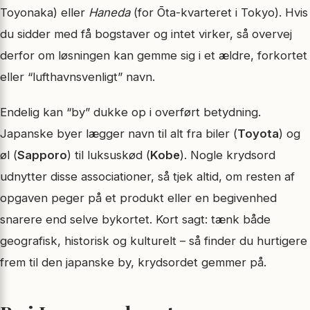
Toyonaka) eller
Haneda
(for Ōta-kvarteret i Tokyo). Hvis
du sidder med få bogstaver og intet virker, så overvej
derfor om løsningen kan gemme sig i et ældre, forkortet
eller “lufthavnsvenligt” navn.
Endelig kan “by” dukke op i overført betydning.
Japanske byer lægger navn til alt fra biler (
Toyota
) og
øl (
Sapporo
) til luksuskød (
Kobe
). Nogle krydsord
udnytter disse associationer, så tjek altid, om resten af
opgaven peger på et produkt eller en begivenhed
snarere end selve bykortet. Kort sagt: tænk både
geografisk, historisk og kulturelt – så finder du hurtigere
frem til den japanske by, krydsordet gemmer på.