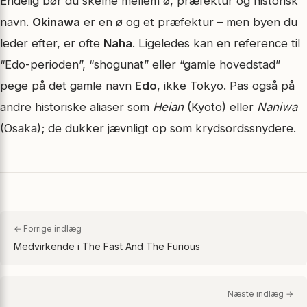
Endelig bør du skelne mellem ø, præfektur og historisk
navn.
Okinawa
er en ø og et præfektur – men byen du
leder efter, er ofte
Naha
. Ligeledes kan en reference til
“Edo-perioden”, “shogunat” eller “gamle hovedstad”
pege på det gamle navn
Edo
, ikke Tokyo. Pas også på
andre historiske aliaser som
Heian
(Kyoto) eller
Naniwa
(Osaka); de dukker jævnligt op som krydsordssnydere.
← Forrige indlæg
Medvirkende i The Fast And The Furious
Næste indlæg →