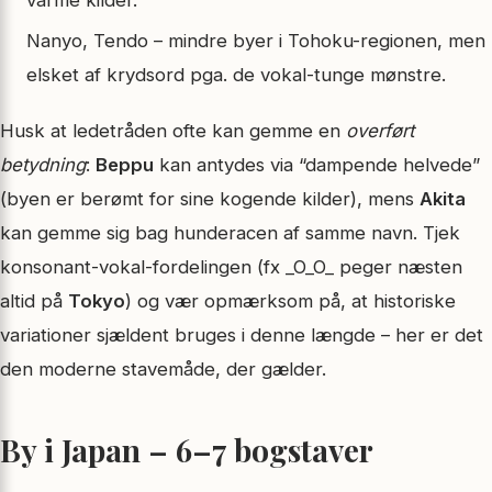
Nanyo, Tendo – mindre byer i Tohoku-regionen, men
elsket af krydsord pga. de vokal-tunge mønstre.
Husk at ledetråden ofte kan gemme en
overført
betydning
:
Beppu
kan antydes via “dampende helvede”
(byen er berømt for sine kogende kilder), mens
Akita
kan gemme sig bag hunderacen af samme navn. Tjek
konsonant-vokal-fordelingen (fx _O_O_ peger næsten
altid på
Tokyo
) og vær opmærksom på, at historiske
variationer sjældent bruges i denne længde – her er det
den moderne stavemåde, der gælder.
By i Japan – 6–7 bogstaver