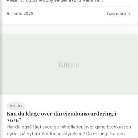
– eller vil du bare udnytte det ekstra værelse…
Læs mere →
8. marts 2026
Bimco
BOLIG
Kan du klage over din ejendomsvurdering i
2026?
Har du også fået svedige håndflader, hver gang brevkassen
byder på nyt fra Vurderingsstyrelsen? Du er langt fra den