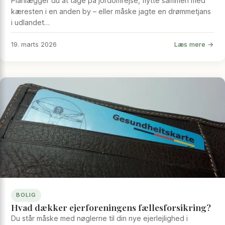
Planlægger du at tage på jordomrejse, flytte sammen med
kæresten i en anden by – eller måske jagte en drømmetjans
i udlandet…
Læs mere →
19. marts 2026
BOLIG
Hvad dækker ejerforeningens fællesforsikring?
Du står måske med nøglerne til din nye ejerlejlighed i