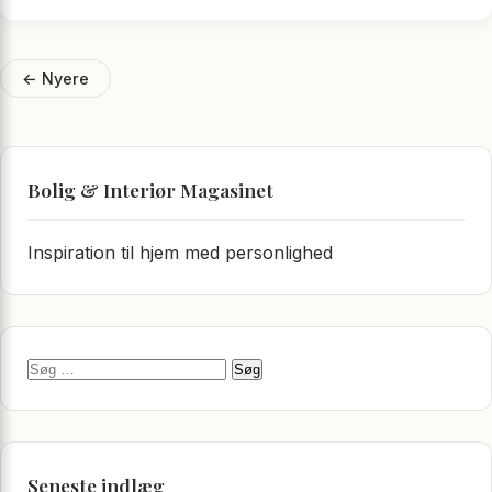
Navigation til indlæg
← Nyere
Bolig & Interiør Magasinet
Inspiration til hjem med personlighed
Søg efter:
Seneste indlæg