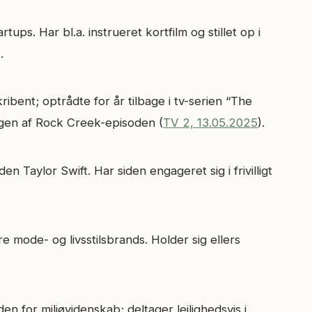
ps. Har bl.a. instrueret kortfilm og stillet op i
.
ribent; optrådte for år tilbage i tv-serien “The
gen af Rock Creek-episoden (
TV 2, 13.05.2025
).
n Taylor Swift. Har siden engageret sig i frivilligt
 mode- og livsstilsbrands. Holder sig ellers
n for miljøvidenskab; deltager lejlighedsvis i