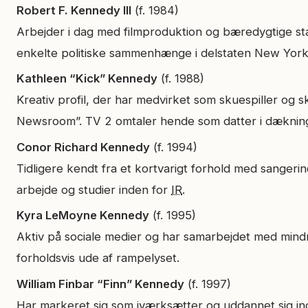
Robert F. Kennedy III
(f. 1984)
Arbejder i dag med filmproduktion og bæredygtige startu
enkelte politiske sammenhænge i delstaten New York
Kathleen “Kick” Kennedy
(f. 1988)
Kreativ profil, der har medvirket som skuespiller og sk
Newsroom”. TV 2 omtaler hende som datter i dæknin
Conor Richard Kennedy
(f. 1994)
Tidligere kendt fra et kortvarigt forhold med sangerinde
arbejde og studier inden for
IR
.
Kyra LeMoyne Kennedy
(f. 1995)
Aktiv på sociale medier og har samarbejdet med mindre
forholdsvis ude af rampelyset.
William Finbar “Finn” Kennedy
(f. 1997)
Har markeret sig som iværksætter og uddannet sig inde