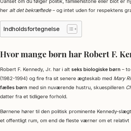
Uanset om du følger politik, familiehistorie eller blot e
her
alt det bekræftede
– og intet uden for respektens gr
Indholdsfortegnelse
Hvor mange børn har Robert F. Ken
Robert F. Kennedy, Jr. har i alt
seks biologiske børn
– to
(1982-1994) og fire fra sit senere ægteskab med
Mary R
fælles børn
med sin nuværende hustru, skuespilleren
Ch
datter fra et tidligere forhold.
Børnene hører til den politisk prominente Kennedy-slægt
et offentligt rum, om end de fleste værner om et relativt 