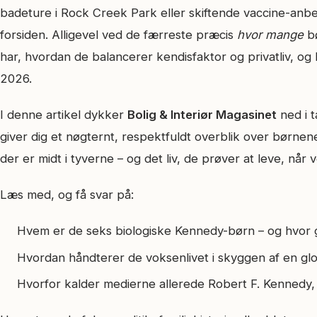
badeture i Rock Creek Park eller skiftende vaccine-anbefal
forsiden. Alligevel ved de færreste præcis
hvor mange
bø
har, hvordan de balancerer kendisfaktor og privatliv, og
2026.
I denne artikel dykker
Bolig & Interiør Magasinet
ned i t
giver dig et nøgternt, respektfuldt overblik over børnene 
der er midt i tyverne – og det liv, de prøver at leve, n
Læs med, og få svar på:
Hvem er de seks biologiske Kennedy-børn – og hvor g
Hvordan håndterer de voksenlivet i skyggen af en gl
Hvorfor kalder medierne allerede Robert F. Kennedy, 