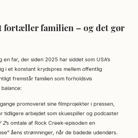
t fortæller familien – og det gør
 en far, der siden 2025 har siddet som USA’s
 i et konstant krydspres mellem offentlig
tligt fremstår familien som forholdsvis
 balance:
 gange promoveret sine filmprojekter i pressen,
ar tidligere arbejdet som skuespiller og podcaster
 2
’s omtale af Rock Creek-episoden en
æse” åens strømninger, når de badede udendørs.