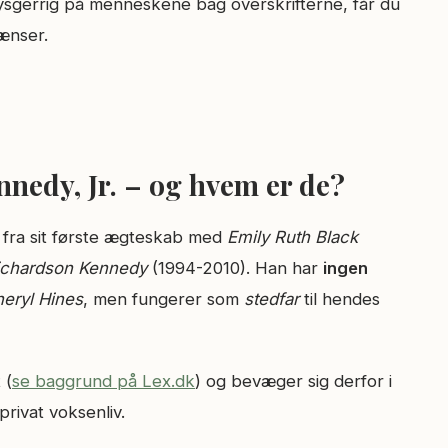
r nysgerrig på menneskene bag overskrifterne, får du
ænser.
nedy, Jr. – og hvem er de?
 fra sit første ægteskab med
Emily Ruth Black
ichardson Kennedy
(1994-2010). Han har
ingen
eryl Hines
, men fungerer som
stedfar
til hendes
 (
se baggrund på Lex.dk
) og bevæger sig derfor i
privat voksenliv.