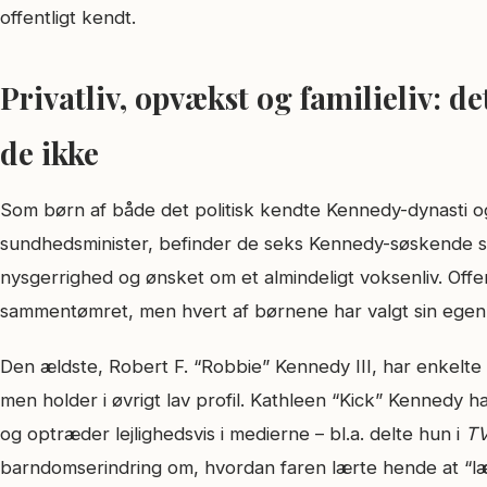
offentligt kendt.
Privatliv, opvækst og familieliv: de
de ikke
Som børn af både det politisk kendte Kennedy-dynasti og
sundhedsminister, befinder de seks Kennedy-søskende sig
nysgerrighed og ønsket om et almindeligt voksenliv. Offen
sammentømret, men hvert af børnene har valgt sin egen
Den ældste, Robert F. “Robbie” Kennedy III, har enkelte
men holder i øvrigt lav profil. Kathleen “Kick” Kennedy h
og optræder lejlighedsvis i medierne – bl.a. delte hun i
TV
barndomserindring om, hvordan faren lærte hende at “l