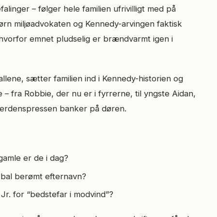
inger – følger hele familien ufrivilligt med på
rn miljøadvokaten og Kennedy-arvingen faktisk
 hvorfor emnet pludselig er brændvarmt igen i
allene, sætter familien ind i Kennedy-historien og
– fra Robbie, der nu er i fyrrerne, til yngste Aidan,
år verdenspressen banker på døren.
amle er de i dag?
obal berømt efternavn?
Jr. for “bedstefar i modvind”?