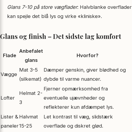
Glans 7-10 på store vægflader
: Halvblanke overflader
kan spejle det blå lys og virke «kliniske».
Glans og finish – Det sidste lag komfort
Anbefalet
Flade
Hvorfor?
glans
Mat 3-5
Dæmper genskin, giver blødhed og
Vægge
(silkemat)
dybde til varme nuancer.
Fjerner opmærksomhed fra
Helmat 2-
Lofter
eventuelle ujævnheder og
3
reflekterer kun afdæmpet lys.
Lister &
Halvmat
Let kontrast til væg, slidstærk
paneler
15-25
overflade og diskret glød.