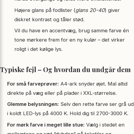
Højere glans på fodlister (
glans 20-40
) giver
diskret kontrast og tåler stød.
Vil du have en accentvæg, brug samme farve én
tone mørkere frem for en ny kulør – det virker
roligt i det kølige lys.
Typiske fejl – Og hvordan du undgår dem
For små farveprøver:
A4-ark snyder øjet. Mal altid
direkte på væg eller på plader i XXL-størrelse.
Glemme belysningen:
Selv den rette farve ser grå ud
i koldt LED-lys på 4000 K. Hold dig til 2700-3000 K.
For mørk farve i meget lille stue:
Vælg i stedet en
mellemtone og sæt ”dybden” på tekstiler og