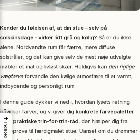
Kender du følelsen af, at din stue – selv på
solskinsdage – virker lidt grå og kølig?
Så er du ikke
alene. Nordvendte rum får færre, mere diffuse
solstråler, og det kan give selv de mest nøje udvalgte
møbler et mat og livløst skær. Heldigvis kan
den rigtige
vægfarve
forvandle den kølige atmosfære til et varmt,
indbydende og personligt rum.
I denne guide dykker vi ned i, hvordan lysets retning
påvirker farver, og vi giver dig
konkrete farvepaletter
→
samt
praktiske trin-for-trin-råd
, der hjælper dig fra
Indhold
farveprøve til færdigmalet stue. Uanset om du drømmer