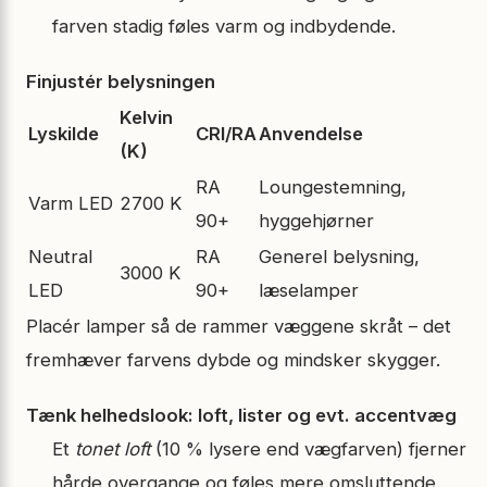
farven stadig føles varm og indbydende.
Finjustér belysningen
Kelvin
Lyskilde
CRI/RA
Anvendelse
(K)
RA
Loungestemning,
Varm LED
2700 K
90+
hyggehjørner
Neutral
RA
Generel belysning,
3000 K
LED
90+
læselamper
Placér lamper så de rammer væggene skråt – det
fremhæver farvens dybde og mindsker skygger.
Tænk helhedslook: loft, lister og evt. accentvæg
Et
tonet loft
(10 % lysere end vægfarven) fjerner
hårde overgange og føles mere omsluttende.