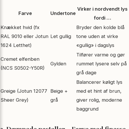
Virker i nordvendt lys
Farve
Undertone
fordi …
Knækket hvid (fx
Bryder den kolde blå
RAL 9010 eller Jotun
Let gullig
tone uden at virke
1624 Letthet)
«gullig» i dagslys
Tilfører varme og gør
Cremet elfenben
Gylden
rummet lysere selv på
(NCS S0502-Y50R)
grå dage
Balancerer køligt lys
Greige (Jotun 12077
Beige +
med et hint af brun,
Sheer Grey)
grå
giver rolig, moderne
baggrund
2. Dæmpede pasteller – Farve med finesse