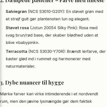
Salviegrøn
(NCS S3010-G20Y): En støvet grøn med
et strejf gult gør plantenoten lun og elegant.
Støvet rosa
(Jotun 20054 Silky Pink): Rosa med
svag brun/rød base, der skaber blødhed uden at
blive «babypink».
Terracotta
(NCS S3030-Y70R): Brændt lerfarve, der
kaster glød ind i rummet og harmonerer med
naturmaterialer.
3. Dybe nuancer til hygge
Mørke farver kan virke intimiderende i et nordvendt
rum, men den jævne lysmængde gør dem faktisk